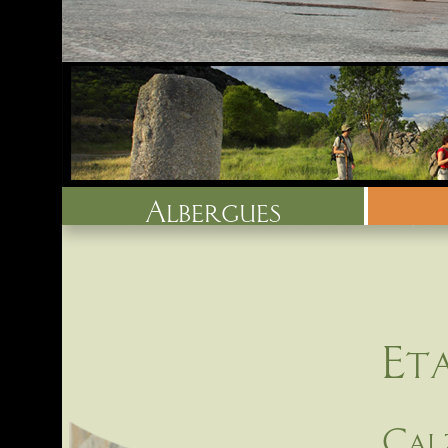
albergues
Eta
Cal