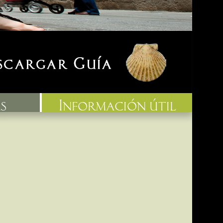
s
información útil