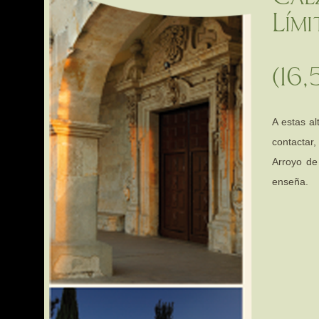
Lím
(16,
A estas a
contactar
Arroyo de
enseña.