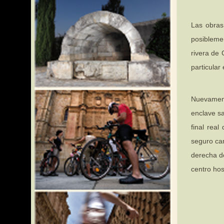
Las obras 
posibleme
rivera de 
particular
Nuevamente
enclave sa
final real
seguro can
derecha de
centro host