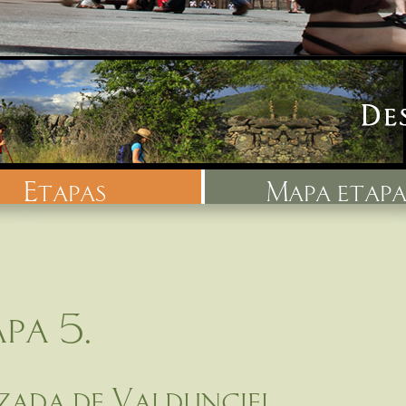
etapas
mapa etapa
pa 5.
zada de Valdunciel