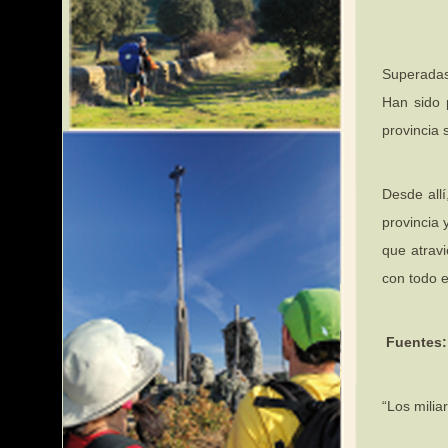
Superadas 
Han sido 
provincia 
Desde allí
provincia 
que atrav
con todo 
Fuentes:
“Los milia